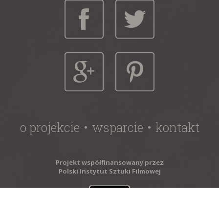
o projekcie
wsparcie
kontakt
Projekt współfinansowany przez