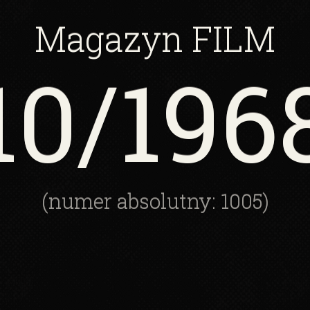
Magazyn
FILM
10
/196
(numer absolutny: 1005)